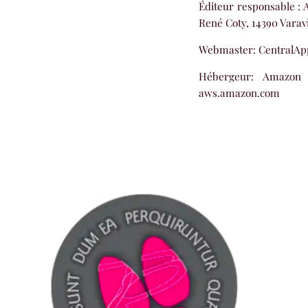
Éditeur responsable :
A
René Coty, 14390 Varavil
Webmaster:
CentralApp
Hébergeur:
Amazon
aws.amazon.com